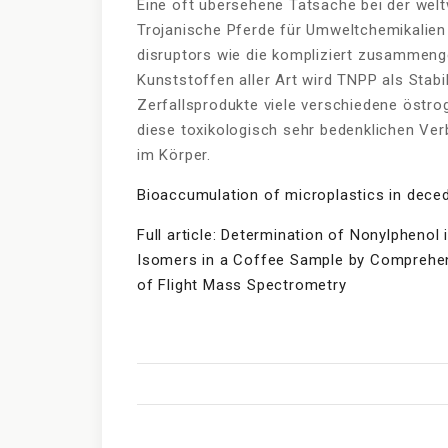
Eine oft übersehene Tatsache bei der welt
Trojanische Pferde für Umweltchemikalien
disruptors wie die kompliziert zusammeng
Kunststoffen aller Art wird TNPP als Stab
Zerfallsprodukte viele verschiedene östro
diese toxikologisch sehr bedenklichen Ve
im Körper.
Bioaccumulation of microplastics in dece
Full article: Determination of Nonylphenol 
Isomers in a Coffee Sample by Compreh
of Flight Mass Spectrometry