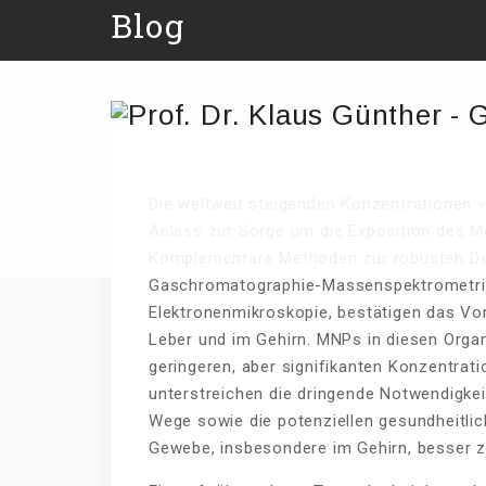
Blog
Die weltweit steigenden Konzentrationen 
Anlass zur Sorge um die Exposition des M
Komplementäre Methoden zur robusten Det
Gaschromatographie-Massenspektrometrie
Elektronenmikroskopie, bestätigen das Vo
Leber und im Gehirn. MNPs in diesen Orga
geringeren, aber signifikanten Konzentrat
unterstreichen die dringende Notwendigke
Wege sowie die potenziellen gesundheitli
Gewebe, insbesondere im Gehirn, besser z