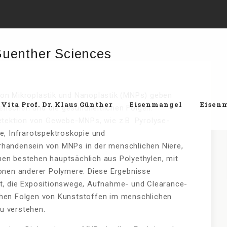
von Mikroplastik und Nanoplastik (MNPs) geben
Vita Prof. Dr. Klaus Günther
Eisenmangel
Eisenm
enschen und die gesundheitlichen Folgen.
ektion von Gewebe-MNPs, wie z.B. Pyrolyse-
, Infrarotspektroskopie und
rhandensein von MNPs in der menschlichen Niere,
nen bestehen hauptsächlich aus Polyethylen, mit
ionen anderer Polymere. Diese Ergebnisse
it, die Expositionswege, Aufnahme- und Clearance-
chen Folgen von Kunststoffen im menschlichen
u verstehen.